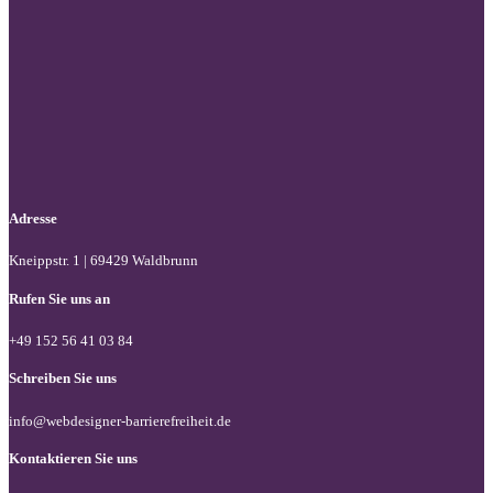
Folgen Sie uns auf Facebook
Folgen Sie uns auf X / Twitter
Folgen Sie uns auf LinkedIn
Adresse
Kneippstr. 1 | 69429 Waldbrunn
Rufen Sie uns an
+49 152 56 41 03 84
Schreiben Sie uns
info@webdesigner-barrierefreiheit.de
Kontaktieren Sie uns