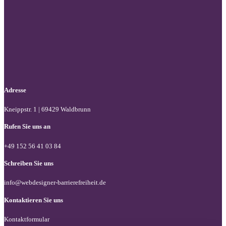
Folgen Sie uns auf Facebook
Folgen Sie uns auf X / Twitter
Folgen Sie uns auf LinkedIn
Adresse
Kneippstr. 1 | 69429 Waldbrunn
Rufen Sie uns an
+49 152 56 41 03 84
Schreiben Sie uns
info@webdesigner-barrierefreiheit.de
Kontaktieren Sie uns
Kontaktformular