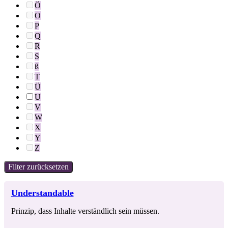
Ö
O
P
Q
R
S
ß
T
Ü
U
V
W
X
Y
Z
Filter zurücksetzen
Understandable
Prinzip, dass Inhalte verständlich sein müssen.