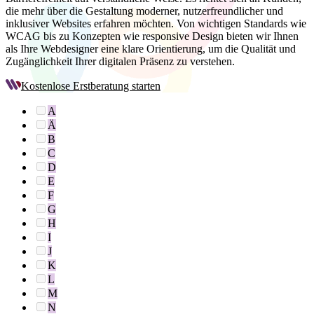
die mehr über die Gestaltung moderner, nutzerfreundlicher und
inklusiver Websites erfahren möchten. Von wichtigen Standards wie
WCAG bis zu Konzepten wie responsive Design bieten wir Ihnen
als Ihre Webdesigner eine klare Orientierung, um die Qualität und
Zugänglichkeit Ihrer digitalen Präsenz zu verstehen.
Kostenlose Erstberatung starten
A
Ä
B
C
D
E
F
G
H
I
J
K
L
M
N