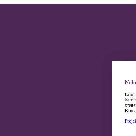
Nehm
Erfül
barrie
breit
Konta
Projek