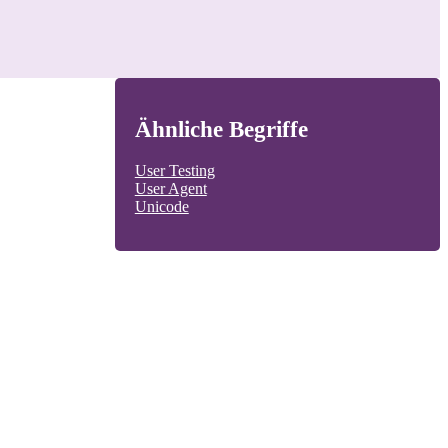
Ähnliche Begriffe
User Testing
User Agent
Unicode