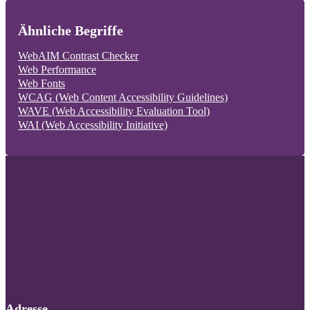
Ähnliche Begriffe
WebAIM Contrast Checker
Web Performance
Web Fonts
WCAG (Web Content Accessibility Guidelines)
WAVE (Web Accessibility Evaluation Tool)
WAI (Web Accessibility Initiative)
Folgen Sie uns auf Facebook
Folgen Sie uns auf X / Twitter
Folgen Sie uns auf LinkedIn
Adresse