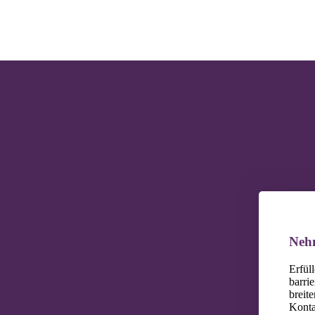
Nehm
Erfül
barrie
breit
Konta