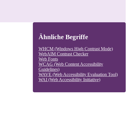
Ähnliche Begriffe
WHCM (Windows High Contrast Mode)
WebAIM Contrast Checker
Web Fonts
WCAG (Web Content Accessibility
Guidelines)
WAVE (Web Accessibility Evaluation Tool)
WAI (Web Accessibility Initiative)