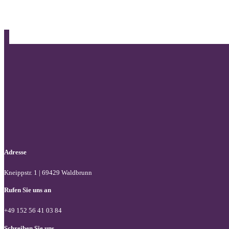
WebAIM Contrast Checker
Adresse
Kneippstr. 1 | 69429 Waldbrunn
Rufen Sie uns an
+49 152 56 41 03 84
Schreiben Sie uns