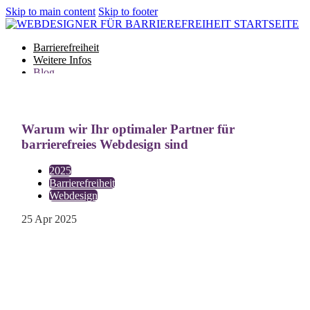
Skip to main content
Skip to footer
Barrierefreiheit
Weitere Infos
Blog
Glossar
Warum wir Ihr optimaler Partner für
Barrierefreiheit
barrierefreies Webdesign sind
Weitere Infos
Blog
2025
Barrierefreiheit
Glossar
Webdesign
Projekt starten
25 Apr 2025