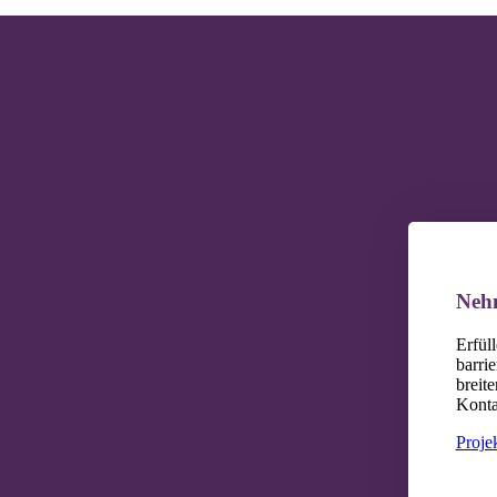
Nehm
Erfül
barrie
breit
Konta
Projek