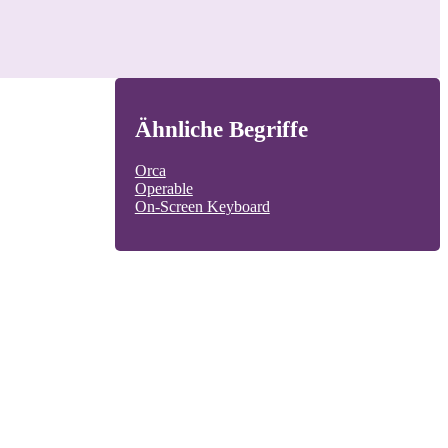
Ähnliche Begriffe
Orca
Operable
On-Screen Keyboard