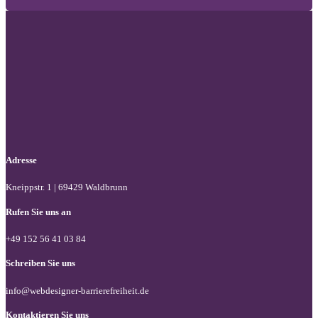
Folgen Sie uns auf Facebook
Folgen Sie uns auf X / Twitter
Folgen Sie uns auf LinkedIn
Adresse
Kneippstr. 1 | 69429 Waldbrunn
Rufen Sie uns an
+49 152 56 41 03 84
Schreiben Sie uns
info@webdesigner-barrierefreiheit.de
Kontaktieren Sie uns