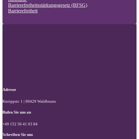
Barrierefreiheitsstärkungsgesetz (BFSG)
Barrierefreiheit
Folgen Sie uns auf Facebook
Folgen Sie uns auf X / Twitter
Folgen Sie uns auf LinkedIn
Adresse
Kneippstr. 1 | 69429 Waldbrunn
Rufen Sie uns an
+49 152 56 41 03 84
Schreiben Sie uns