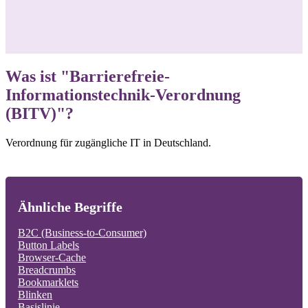
Was ist "Barrierefreie-
Informationstechnik-Verordnung
(BITV)"?
Verordnung für zugängliche IT in Deutschland.
Ähnliche Begriffe
B2C (Business-to-Consumer)
Button Labels
Browser-Cache
Breadcrumbs
Bookmarklets
Blinken
Basislinie