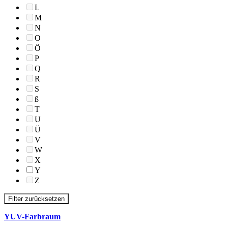
L
M
N
O
Ö
P
Q
R
S
ß
T
U
Ü
V
W
X
Y
Z
Filter zurücksetzen
YUV-Farbraum